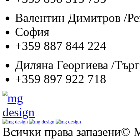
Валентин Димитров /Р
София
+359 887 844 224
Диляна Георгиева /Тър
+359 897 922 718
Всички права запазени© M